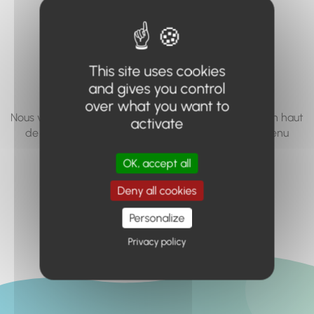
vous cherchez à
accéder n'existe
pas... ou plus.
This site uses cookies
and gives you control
over what you want to
Nous vous invitons à utiliser le moteur de recherche en haut
activate
de page, ou à utiliser le menu pour trouver le contenu
recherché.
OK, accept all
Retour à l'accueil
Deny all cookies
Personalize
Privacy policy