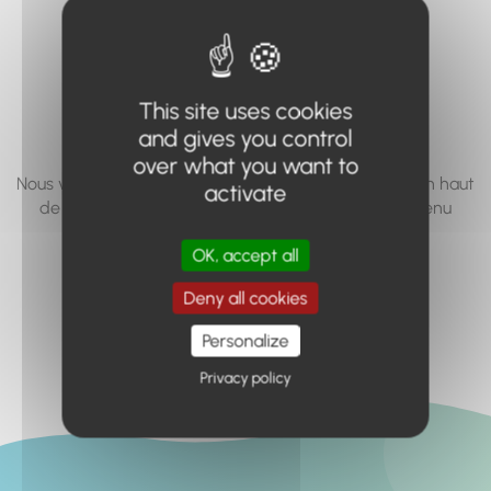
vous cherchez à
accéder n'existe
pas... ou plus.
This site uses cookies
and gives you control
over what you want to
Nous vous invitons à utiliser le moteur de recherche en haut
activate
de page, ou à utiliser le menu pour trouver le contenu
recherché.
OK, accept all
Retour à l'accueil
Deny all cookies
Personalize
Privacy policy