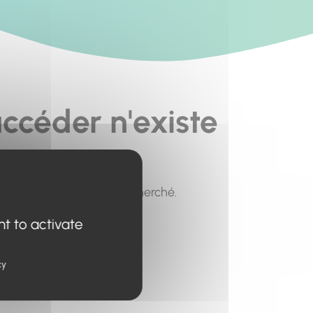
ccéder n'existe
pour trouver le contenu recherché.
nt to activate
cy