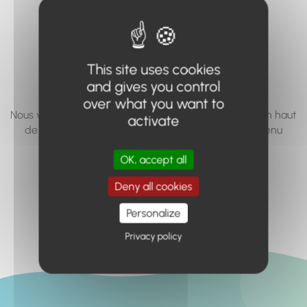
vous cherchez à
accéder n'existe
pas... ou plus.
This site uses cookies
and gives you control
over what you want to
Nous vous invitons à utiliser le moteur de recherche en haut
activate
de page, ou à utiliser le menu pour trouver le contenu
recherché.
OK, accept all
Retour à l'accueil
Deny all cookies
Personalize
Privacy policy