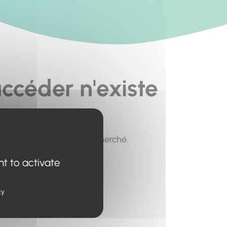
ccéder n'existe
pour trouver le contenu recherché.
nt to activate
cy