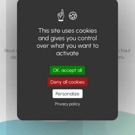
vous cherchez à
accéder n'existe
pas... ou plus.
This site uses cookies
and gives you control
over what you want to
Nous vous invitons à utiliser le moteur de recherche en haut
activate
de page, ou à utiliser le menu pour trouver le contenu
recherché.
OK, accept all
Retour à l'accueil
Deny all cookies
Personalize
Privacy policy