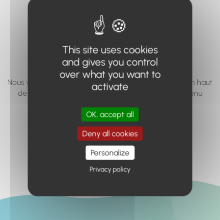
vous cherchez à
accéder n'existe
pas... ou plus.
This site uses cookies
and gives you control
over what you want to
Nous vous invitons à utiliser le moteur de recherche en haut
activate
de page, ou à utiliser le menu pour trouver le contenu
recherché.
OK, accept all
Retour à l'accueil
Deny all cookies
Personalize
Privacy policy