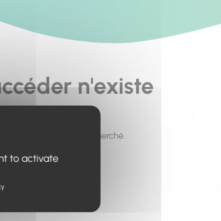
ccéder n'existe
pour trouver le contenu recherché.
nt to activate
cy