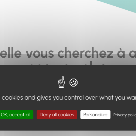
elle vous cherchez à a
pas... ou plus.
moteur de recherche en haut de page, ou à utiliser le menu 
s cookies and gives you control over what you wa
Retour à l'accueil
OK, accept all
Deny all cookies
Personalize
Privacy poli