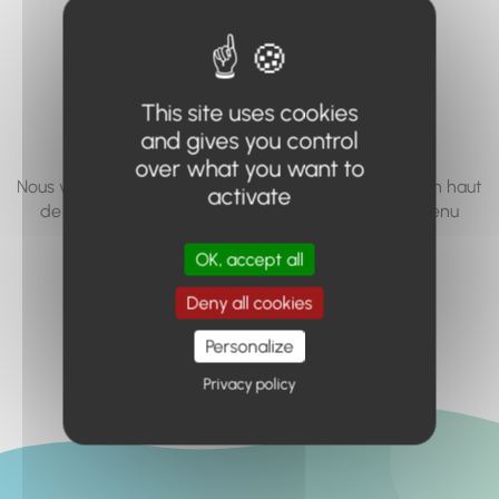
vous cherchez à
accéder n'existe
pas... ou plus.
This site uses cookies
and gives you control
over what you want to
Nous vous invitons à utiliser le moteur de recherche en haut
activate
de page, ou à utiliser le menu pour trouver le contenu
recherché.
OK, accept all
Retour à l'accueil
Deny all cookies
Personalize
Privacy policy