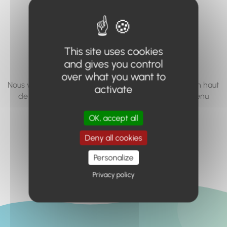
vous cherchez à
accéder n'existe
pas... ou plus.
This site uses cookies
and gives you control
over what you want to
Nous vous invitons à utiliser le moteur de recherche en haut
activate
de page, ou à utiliser le menu pour trouver le contenu
recherché.
OK, accept all
Retour à l'accueil
Deny all cookies
Personalize
Privacy policy