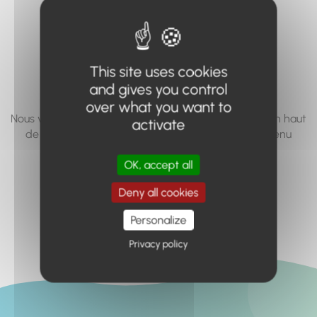
vous cherchez à
accéder n'existe
pas... ou plus.
This site uses cookies
and gives you control
over what you want to
Nous vous invitons à utiliser le moteur de recherche en haut
activate
de page, ou à utiliser le menu pour trouver le contenu
recherché.
OK, accept all
Retour à l'accueil
Deny all cookies
Personalize
Privacy policy