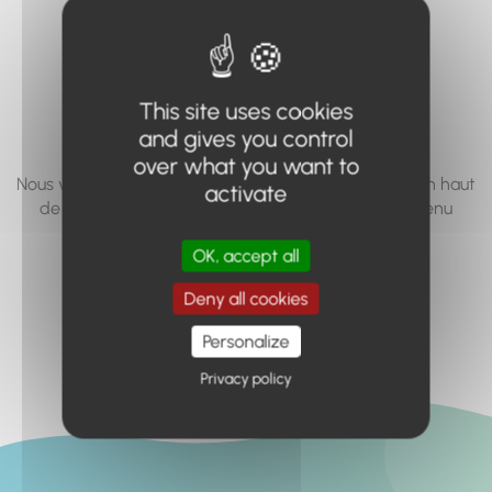
vous cherchez à
accéder n'existe
pas... ou plus.
This site uses cookies
and gives you control
over what you want to
Nous vous invitons à utiliser le moteur de recherche en haut
activate
de page, ou à utiliser le menu pour trouver le contenu
recherché.
OK, accept all
Retour à l'accueil
Deny all cookies
Personalize
Privacy policy