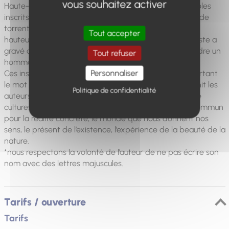
vous souhaitez activer
Haute-Provence. Ce sont des formules, mots ou symboles
inscrits sur des rochers, à flanc de montagne, au bord de
torrents ou dans des villages abandonnés. Ici, sur une
Tout accepter
hauteur des Dourbes (à 20 km au S.-E. de Digne), l’artiste a
gravé douze noms d’auteurs auxquels il a souhaité rendre un
Tout refuser
hommage particulier, en cet endroit précis.
Personnaliser
Ces inscriptions gravitent autour d’une pierre pivot, portant
le mot « reau ! », « réel » en provençal. C’est ce qui réunit les
Politique de confidentialité
auteurs mentionnés, par-delà les écarts d’époques, de
cultures et de pratiques : l’attachement qu’ils ont en commun
pour la réalité concrète, le monde que nous donnent nos
sens, le présent de l’existence, l’expérience de la beauté de la
nature.
*nous respectons la volonté de l’auteur de ne pas écrire son
nom avec des lettres majuscules.
Tarifs / ouverture
Tarifs