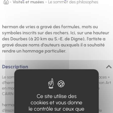
Visites et musées
Le sommet des philosophes
herman de vries a gravé des formules, mots ou
symboles inscrits sur des rochers. Ici, sur une hauteur
des Dourbes (à 20 km au S.-E. de Digne), l’artiste a
gravé douze noms d’auteurs auxquels il a souhaité
rendre un hommage particulier.
Description
Le sommet des philosophes s’inscrit dans le projet « traces »
d’herman de vries*. Il est l’une des œuvres de la collection Art
en montagne développée par le musée Gassendi et le
CAIRN Centre d’art.
Ce site utilise des
cookies et vous donne
herman de vries a gravé, depuis 2001, un ensemble
le contrôle sur ceux que
d’inscriptions en divers lieux du territoire du Géoparc de