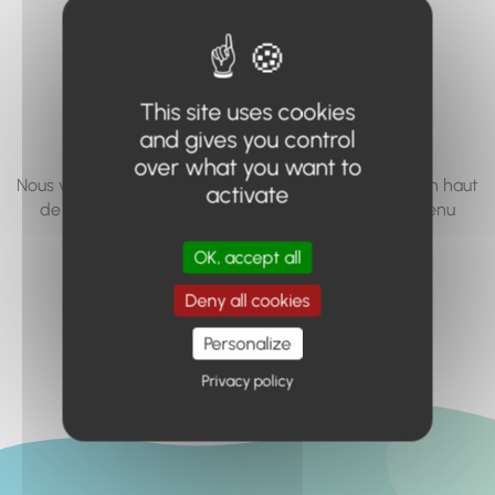
vous cherchez à
accéder n'existe
pas... ou plus.
This site uses cookies
and gives you control
over what you want to
Nous vous invitons à utiliser le moteur de recherche en haut
activate
de page, ou à utiliser le menu pour trouver le contenu
recherché.
OK, accept all
Retour à l'accueil
Deny all cookies
Personalize
Privacy policy