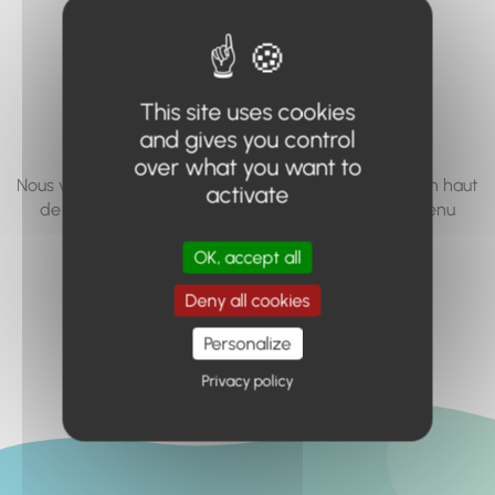
vous cherchez à
accéder n'existe
pas... ou plus.
This site uses cookies
and gives you control
over what you want to
Nous vous invitons à utiliser le moteur de recherche en haut
activate
de page, ou à utiliser le menu pour trouver le contenu
recherché.
OK, accept all
Retour à l'accueil
Deny all cookies
Personalize
Privacy policy