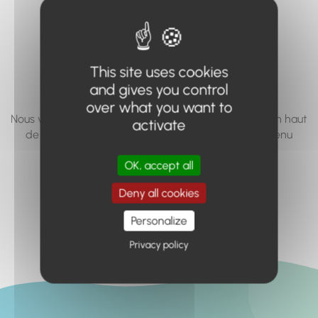
vous cherchez à
accéder n'existe
pas... ou plus.
This site uses cookies
and gives you control
over what you want to
Nous vous invitons à utiliser le moteur de recherche en haut
activate
de page, ou à utiliser le menu pour trouver le contenu
recherché.
OK, accept all
Retour à l'accueil
Deny all cookies
Personalize
Privacy policy