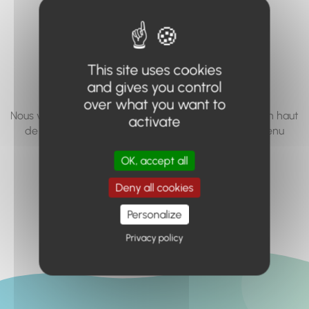
vous cherchez à
accéder n'existe
pas... ou plus.
This site uses cookies
and gives you control
over what you want to
Nous vous invitons à utiliser le moteur de recherche en haut
activate
de page, ou à utiliser le menu pour trouver le contenu
recherché.
OK, accept all
Retour à l'accueil
Deny all cookies
Personalize
Privacy policy