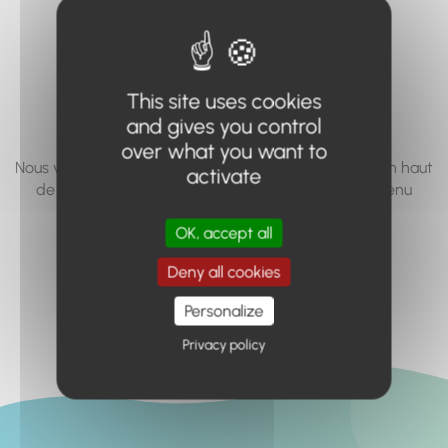
vous cherchez à
accéder n'existe
pas... ou plus.
This site uses cookies
and gives you control
over what you want to
Nous vous invitons à utiliser le moteur de recherche en haut
activate
de page, ou à utiliser le menu pour trouver le contenu
recherché.
OK, accept all
Retour à l'accueil
Deny all cookies
Personalize
Privacy policy