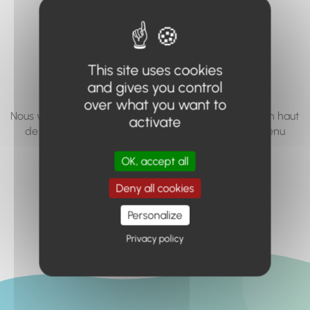
vous cherchez à
accéder n'existe
pas... ou plus.
This site uses cookies
and gives you control
over what you want to
Nous vous invitons à utiliser le moteur de recherche en haut
activate
de page, ou à utiliser le menu pour trouver le contenu
recherché.
OK, accept all
Retour à l'accueil
Deny all cookies
Personalize
Privacy policy