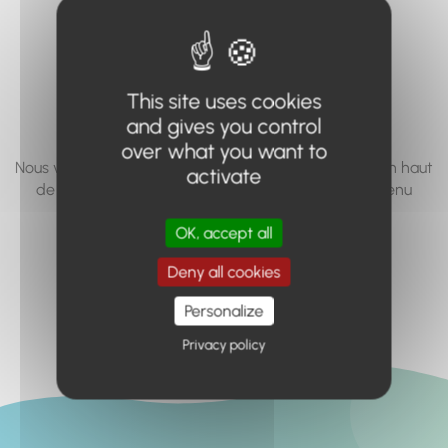
vous cherchez à
accéder n'existe
pas... ou plus.
This site uses cookies
and gives you control
over what you want to
Nous vous invitons à utiliser le moteur de recherche en haut
activate
de page, ou à utiliser le menu pour trouver le contenu
recherché.
OK, accept all
Retour à l'accueil
Deny all cookies
Personalize
Privacy policy