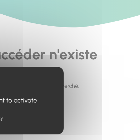
ccéder n'existe
pour trouver le contenu recherché.
nt to activate
cy