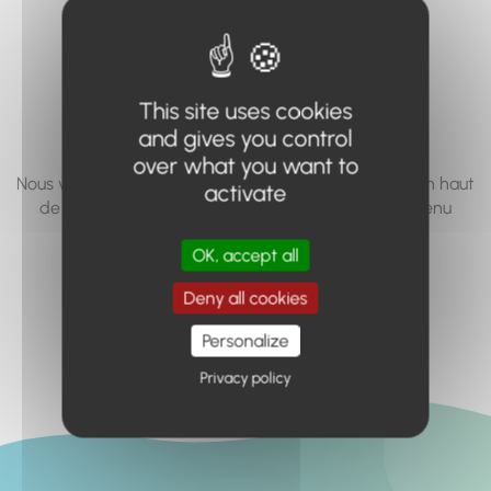
vous cherchez à
accéder n'existe
pas... ou plus.
This site uses cookies
and gives you control
over what you want to
Nous vous invitons à utiliser le moteur de recherche en haut
activate
de page, ou à utiliser le menu pour trouver le contenu
recherché.
OK, accept all
Retour à l'accueil
Deny all cookies
Personalize
Privacy policy