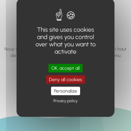
vous cherchez à
accéder n'existe
pas... ou plus.
This site uses cookies
and gives you control
over what you want to
Nous vous invitons à utiliser le moteur de recherche en haut
activate
de page, ou à utiliser le menu pour trouver le contenu
recherché.
OK, accept all
Retour à l'accueil
Deny all cookies
Personalize
Privacy policy