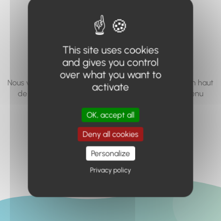
vous cherchez à
accéder n'existe
pas... ou plus.
This site uses cookies
and gives you control
over what you want to
Nous vous invitons à utiliser le moteur de recherche en haut
activate
de page, ou à utiliser le menu pour trouver le contenu
recherché.
OK, accept all
Retour à l'accueil
Deny all cookies
Personalize
Privacy policy