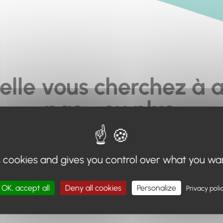
elle vous cherchez à a
pas... ou plus.
moteur de recherche en haut de page, ou à utiliser le menu 
s cookies and gives you control over what you wa
Retour à l'accueil
OK, accept all
Deny all cookies
Personalize
Privacy poli