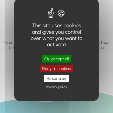
vous cherchez à
accéder n'existe
pas... ou plus.
This site uses cookies
and gives you control
over what you want to
Nous vous invitons à utiliser le moteur de recherche en haut
activate
de page, ou à utiliser le menu pour trouver le contenu
recherché.
OK, accept all
Retour à l'accueil
Deny all cookies
Personalize
Privacy policy