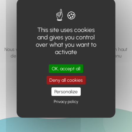
vous cherchez à
accéder n'existe
pas... ou plus.
This site uses cookies
and gives you control
over what you want to
Nous vous invitons à utiliser le moteur de recherche en haut
activate
de page, ou à utiliser le menu pour trouver le contenu
recherché.
OK, accept all
Retour à l'accueil
Deny all cookies
Personalize
Privacy policy