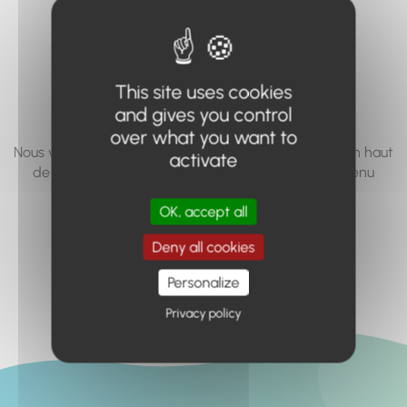
vous cherchez à
accéder n'existe
pas... ou plus.
This site uses cookies
and gives you control
over what you want to
Nous vous invitons à utiliser le moteur de recherche en haut
activate
de page, ou à utiliser le menu pour trouver le contenu
recherché.
OK, accept all
Retour à l'accueil
Deny all cookies
Personalize
Privacy policy