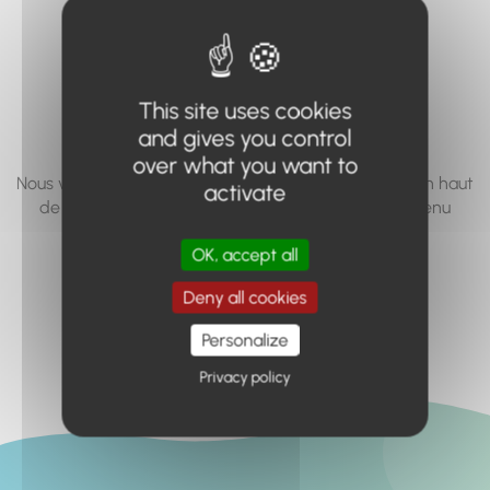
vous cherchez à
accéder n'existe
pas... ou plus.
This site uses cookies
and gives you control
over what you want to
Nous vous invitons à utiliser le moteur de recherche en haut
activate
de page, ou à utiliser le menu pour trouver le contenu
recherché.
OK, accept all
Retour à l'accueil
Deny all cookies
Personalize
Privacy policy