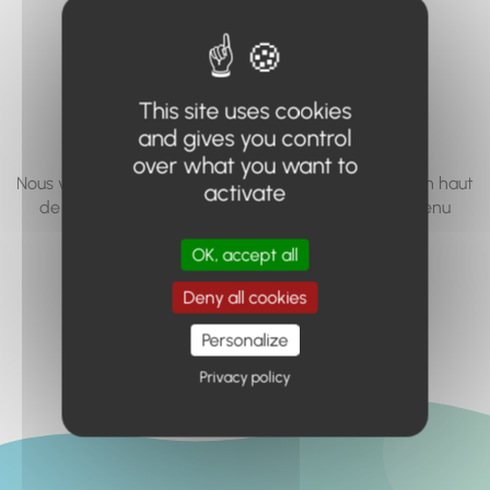
vous cherchez à
accéder n'existe
pas... ou plus.
This site uses cookies
and gives you control
over what you want to
Nous vous invitons à utiliser le moteur de recherche en haut
activate
de page, ou à utiliser le menu pour trouver le contenu
recherché.
OK, accept all
Retour à l'accueil
Deny all cookies
Personalize
Privacy policy