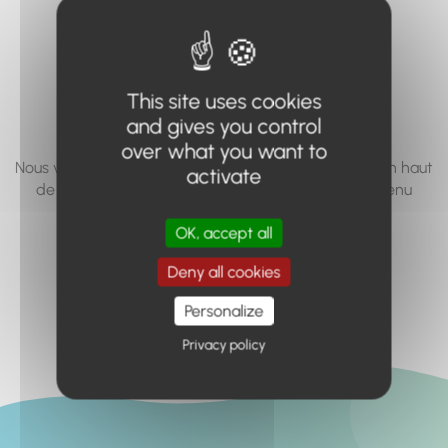
vous cherchez à
accéder n'existe
pas... ou plus.
This site uses cookies
and gives you control
over what you want to
Nous vous invitons à utiliser le moteur de recherche en haut
activate
de page, ou à utiliser le menu pour trouver le contenu
recherché.
OK, accept all
Retour à l'accueil
Deny all cookies
Personalize
Privacy policy