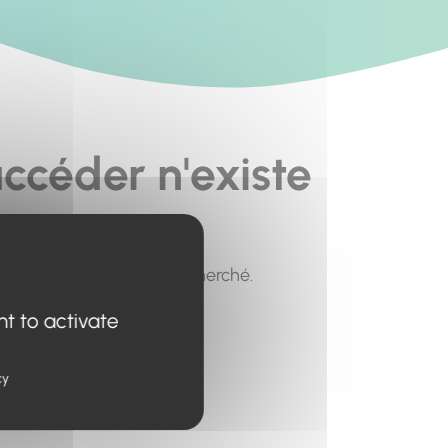
ccéder n'existe
pour trouver le contenu recherché.
nt to activate
cy