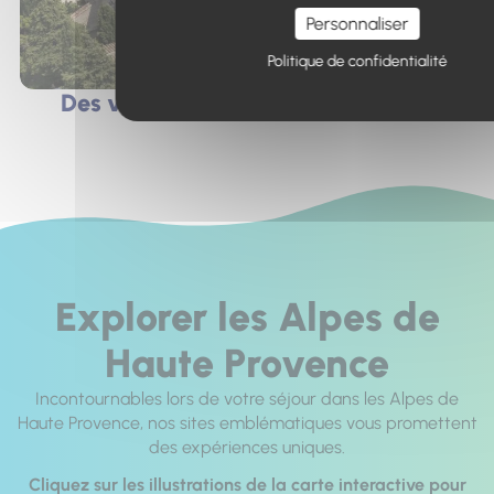
Personnaliser
Politique de confidentialité
Des villes et villages de caractère
Explorer les Alpes de
Haute Provence
Incontournables lors de votre séjour dans les Alpes de
Haute Provence, nos sites emblématiques vous promettent
des expériences uniques.
Cliquez sur les illustrations de la carte interactive pour