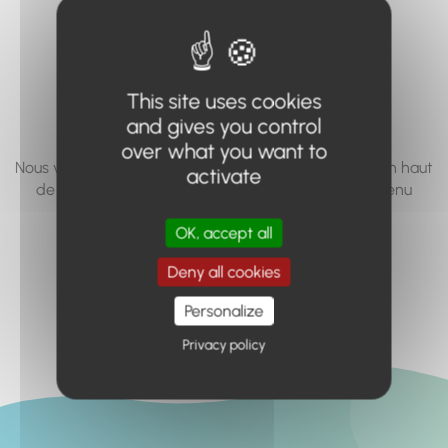
vous cherchez à
accéder n'existe
pas... ou plus.
This site uses cookies
and gives you control
over what you want to
Nous vous invitons à utiliser le moteur de recherche en haut
activate
de page, ou à utiliser le menu pour trouver le contenu
recherché.
OK, accept all
Retour à l'accueil
Deny all cookies
Personalize
Privacy policy