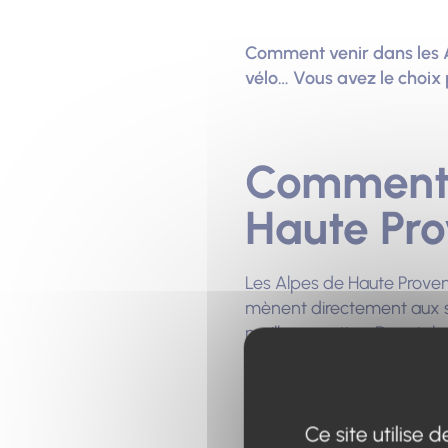
Comment venir dans les Al
vélo… Vous avez le choix 
Comment s
Haute Pro
Les Alpes de Haute Provenc
mènent directement aux si
meilleure option. Depuis l
l’autoroute A51. Des itinér
et villages touristiques.
Ce site utilise