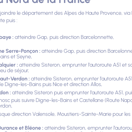
joindre le département des Alpes de Haute Provence, via 
e puis :
baye :
atteindre Gap, puis direction Barcelonnette,
he Serre-Ponçon :
atteindre Gap, puis direction Barcelonn
ains et Seyne,
lquier :
atteindre Sisteron, emprunter l’autoroute A51 et s
ieu de séjour,
Haut-Verdon :
atteindre Sisteron, emprunter l’autoroute A51
e Digne-les-Bains puis Nice et direction Allos,
don :
atteindre Sisteron puis emprunter l’autoroute A51, pui
gnosc puis suivre Digne-les-Bains et Castellane (Route Napo
rdon,
sque direction Valensole, Moustiers-Sainte-Marie pour les
Durance et Bléone :
atteindre Sisteron, emprunter l’autorout