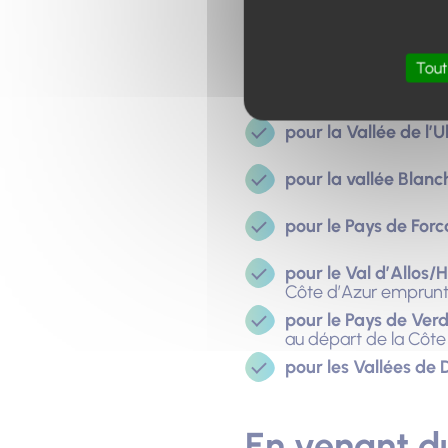
En venant d
Comment venir dans le d
Tout
prendre l’autoroute A51 pui
pour la Vallée de l’U
pour la vallée Blanc
pour le Pays de For
pour le Val d’Allos/
Côte d’Azur emprunte
pour le Pays de Verd
au départ de la Côte
pour les Vallées de 
En venant d