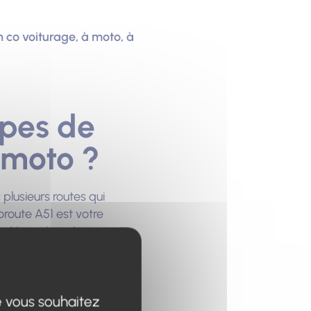
 co voiturage, à moto, à
lpes de
 moto ?
plusieurs routes qui
route A51 est votre
p. Vous récupérez aussi
nt les principales villes
e vous souhaitez