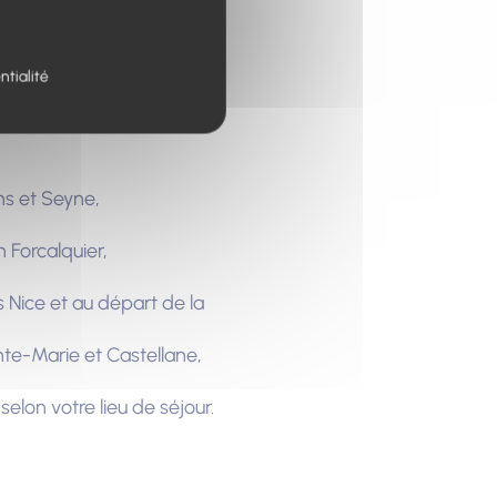
4) en venant du Sud,
ntialité
ins et Seyne,
on Forcalquier,
s Nice et au départ de la
nte-Marie et Castellane,
selon votre lieu de séjour.