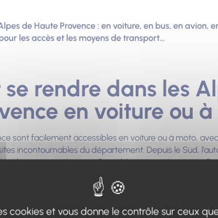
pes de Haute Provence : en voiture, en bus, en avion, en
pour les accès et les moyens de transport…
e rendre dans les A
vence en voiture ou à
e sont facilement accessibles en voiture ou à moto, avec 
tes incontournables du département. Depuis le Sud, l’auto
e Nord, passez par Lyon ou Grenoble, puis continuez via Ga
aires pittoresques, comme la Route Napoléon, relient égaleme
 des cookies et vous donne le contrôle sur ceux qu