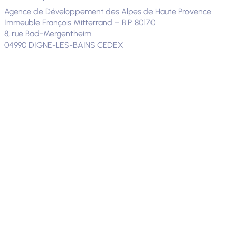
Agence de Développement des Alpes de Haute Provence
Immeuble François Mitterrand – B.P. 80170
8, rue Bad-Mergentheim
04990 DIGNE-LES-BAINS CEDEX
Voies de recours
Si vous constatez un défaut d’accessibilité vous empêchant
d’accéder à un contenu ou une fonctionnalité du site, que
vous nous le signalez et que vous ne parvenez pas à obtenir
une réponse de notre part, vous êtes en droit de faire
parvenir vos doléances ou une demande de saisine au
Défenseur des droits.
Plusieurs moyens sont à votre disposition :
Un formulaire de contact
Un numéro de téléphone : 09 69 39 00 00
une adresse postale (courrier gratuit, sans