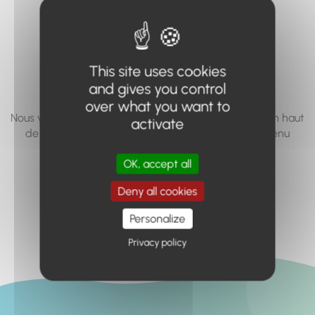
vous cherchez à
accéder n'existe
pas... ou plus.
This site uses cookies
and gives you control
over what you want to
Nous vous invitons à utiliser le moteur de recherche en haut
activate
de page, ou à utiliser le menu pour trouver le contenu
recherché.
OK, accept all
Retour à l'accueil
Deny all cookies
Personalize
Privacy policy