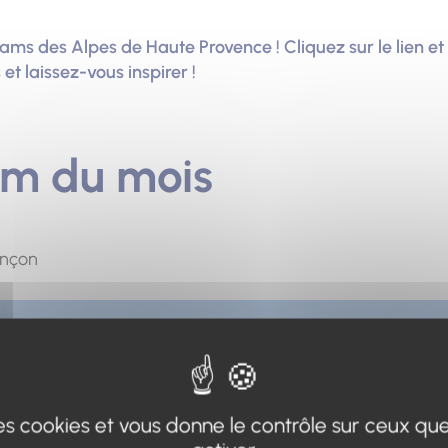
ams des Alpes de Haute Provence ! Cliquez sur le lien et 
et laissez-vous inspirer !
m du mois
onçon
 des cookies et vous donne le contrôle sur ceux qu