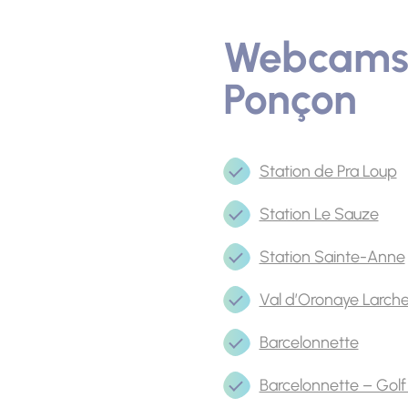
Webcams d
Ponçon
Station de Pra Loup
Station Le Sauze
Station Sainte-Anne
Val d’Oronaye Larch
Barcelonnette
Barcelonnette – Golf