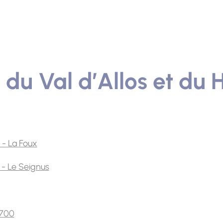
u Val d’Allos et du 
s - La Foux
s - Le Seignus
1700