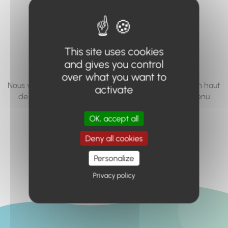
vous cherchez à
accéder n'existe
pas... ou plus.
This site uses cookies
and gives you control
over what you want to
Nous vous invitons à utiliser le moteur de recherche en haut
activate
de page, ou à utiliser le menu pour trouver le contenu
recherché.
OK, accept all
Retour à l'accueil
Deny all cookies
Personalize
Privacy policy