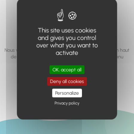
vous cherchez à
accéder n'existe
pas... ou plus.
This site uses cookies
and gives you control
over what you want to
Nous vous invitons à utiliser le moteur de recherche en haut
activate
de page, ou à utiliser le menu pour trouver le contenu
recherché.
OK, accept all
Retour à l'accueil
Deny all cookies
Personalize
Privacy policy