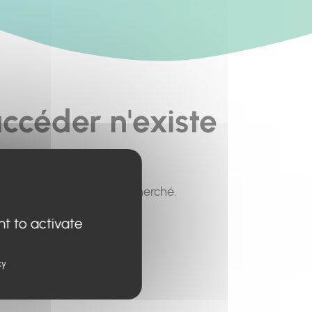
ccéder n'existe
pour trouver le contenu recherché.
nt to activate
cy