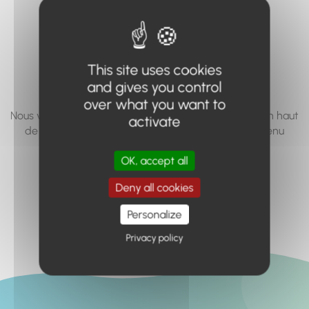
vous cherchez à
accéder n'existe
pas... ou plus.
This site uses cookies
and gives you control
over what you want to
Nous vous invitons à utiliser le moteur de recherche en haut
activate
de page, ou à utiliser le menu pour trouver le contenu
recherché.
OK, accept all
Retour à l'accueil
Deny all cookies
Personalize
Privacy policy