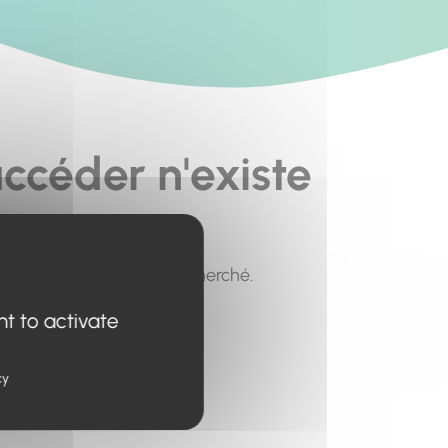
ccéder n'existe
pour trouver le contenu recherché.
nt to activate
cy