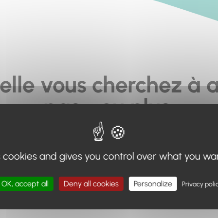
elle vous cherchez à a
pas... ou plus.
moteur de recherche en haut de page, ou à utiliser le menu 
s cookies and gives you control over what you wa
Retour à l'accueil
OK, accept all
Deny all cookies
Personalize
Privacy poli