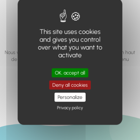
vous cherchez à
accéder n'existe
pas... ou plus.
This site uses cookies
and gives you control
over what you want to
Nous vous invitons à utiliser le moteur de recherche en haut
activate
de page, ou à utiliser le menu pour trouver le contenu
recherché.
OK, accept all
Retour à l'accueil
Deny all cookies
Personalize
Privacy policy