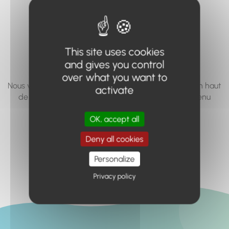
vous cherchez à
accéder n'existe
pas... ou plus.
This site uses cookies
and gives you control
over what you want to
Nous vous invitons à utiliser le moteur de recherche en haut
activate
de page, ou à utiliser le menu pour trouver le contenu
recherché.
OK, accept all
Retour à l'accueil
Deny all cookies
Personalize
Privacy policy