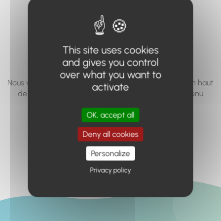
vous cherchez à
accéder n'existe
pas... ou plus.
This site uses cookies
and gives you control
over what you want to
Nous vous invitons à utiliser le moteur de recherche en haut
activate
de page, ou à utiliser le menu pour trouver le contenu
recherché.
OK, accept all
Retour à l'accueil
Deny all cookies
Personalize
Privacy policy