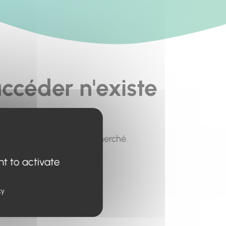
ccéder n'existe
pour trouver le contenu recherché.
nt to activate
cy