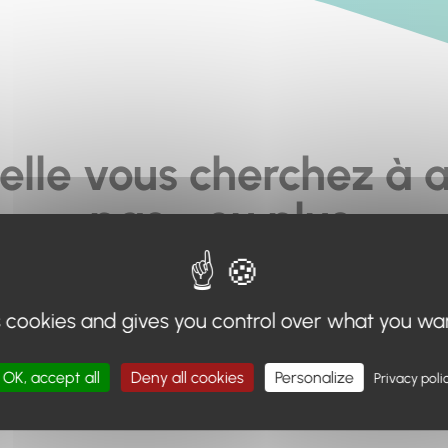
elle vous cherchez à a
pas... ou plus.
moteur de recherche en haut de page, ou à utiliser le menu 
s cookies and gives you control over what you wa
Retour à l'accueil
OK, accept all
Deny all cookies
Personalize
Privacy poli