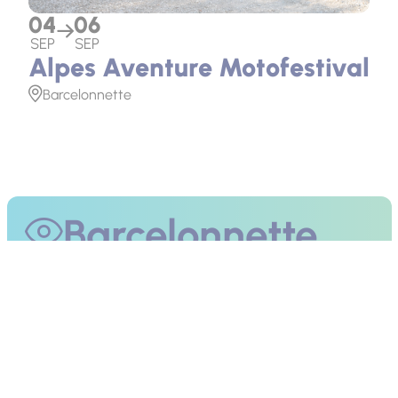
04
06
SEP
SEP
Alpes Aventure Motofestival
Barcelonnette
Barcelonnette
Profitez de votre présence à l'Alpes Aventure
Motofestival pour visiter la vallée de l'Ubaye,
Barcelonnette et ses cols de montagne.
En savoir plus sur Barcelonnette