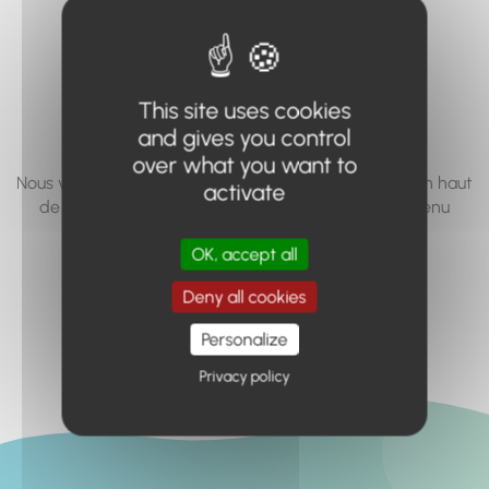
vous cherchez à
accéder n'existe
pas... ou plus.
This site uses cookies
and gives you control
over what you want to
Nous vous invitons à utiliser le moteur de recherche en haut
activate
de page, ou à utiliser le menu pour trouver le contenu
recherché.
OK, accept all
Retour à l'accueil
Deny all cookies
Personalize
Privacy policy