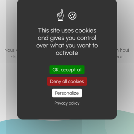
vous cherchez à
accéder n'existe
pas... ou plus.
This site uses cookies
and gives you control
over what you want to
Nous vous invitons à utiliser le moteur de recherche en haut
activate
de page, ou à utiliser le menu pour trouver le contenu
recherché.
OK, accept all
Retour à l'accueil
Deny all cookies
Personalize
Privacy policy